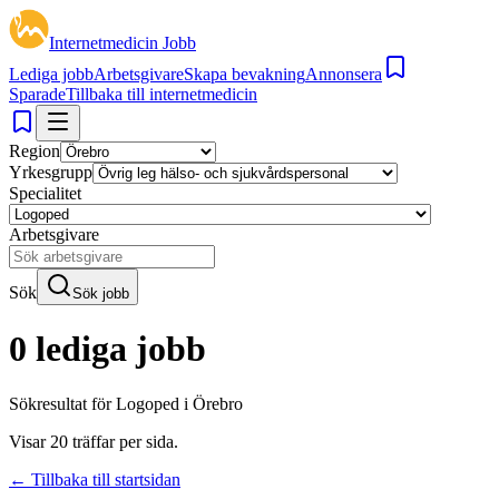
Internetmedicin Jobb
Lediga jobb
Arbetsgivare
Skapa bevakning
Annonsera
Sparade
Tillbaka till internetmedicin
Region
Yrkesgrupp
Specialitet
Arbetsgivare
Sök
Sök jobb
0 lediga jobb
Sökresultat för
Logoped i Örebro
Visar
20
träffar per sida.
← Tillbaka till startsidan