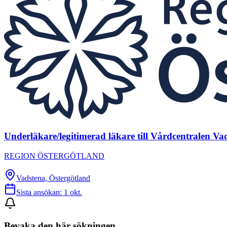
Underläkare/legitimerad läkare till Vårdcentralen Va
REGION ÖSTERGÖTLAND
Vadstena, Östergötland
Sista ansökan:
1 okt.
Bevaka den här sökningen