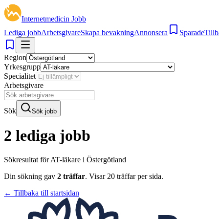
Internetmedicin Jobb
Lediga jobb
Arbetsgivare
Skapa bevakning
Annonsera
Sparade
Tillb
Region
Yrkesgrupp
Specialitet
Arbetsgivare
Sök
Sök jobb
2 lediga jobb
Sökresultat för
AT-läkare i Östergötland
Din sökning gav
2
träffar
.
Visar
20
träffar per sida.
← Tillbaka till startsidan