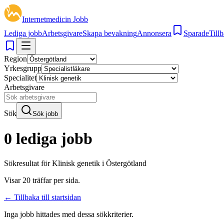
Internetmedicin Jobb
Lediga jobb
Arbetsgivare
Skapa bevakning
Annonsera
Sparade
Tillb
Region
Yrkesgrupp
Specialitet
Arbetsgivare
Sök
Sök jobb
0 lediga jobb
Sökresultat för
Klinisk genetik i Östergötland
Visar
20
träffar per sida.
← Tillbaka till startsidan
Inga jobb hittades med dessa sökkriterier.