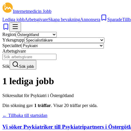
Internetmedicin Jobb
Lediga jobb
Arbetsgivare
Skapa bevakning
Annonsera
Sparade
Tillb
Region
Yrkesgrupp
Specialitet
Arbetsgivare
Sök
Sök jobb
1 lediga jobb
Sökresultat för
Psykiatri i Östergötland
Din sökning gav
1
träffar
.
Visar
20
träffar per sida.
← Tillbaka till startsidan
Vi söker Psykiatriker till Psykiatripartners i Östergöt