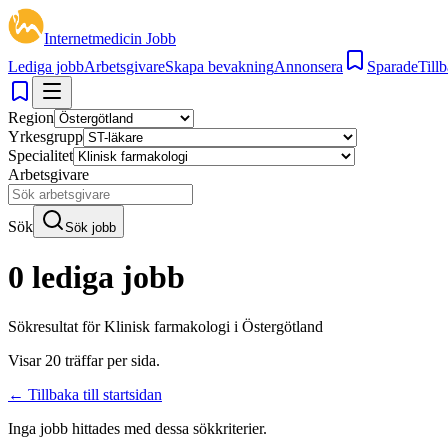
Internetmedicin Jobb
Lediga jobb
Arbetsgivare
Skapa bevakning
Annonsera
Sparade
Tillb
Region
Yrkesgrupp
Specialitet
Arbetsgivare
Sök
Sök jobb
0 lediga jobb
Sökresultat för
Klinisk farmakologi i Östergötland
Visar
20
träffar per sida.
← Tillbaka till startsidan
Inga jobb hittades med dessa sökkriterier.