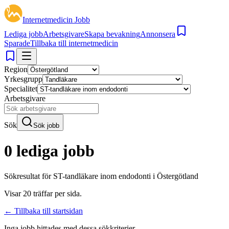
Internetmedicin Jobb
Lediga jobb
Arbetsgivare
Skapa bevakning
Annonsera
Sparade
Tillbaka till internetmedicin
Region
Yrkesgrupp
Specialitet
Arbetsgivare
Sök
Sök jobb
0 lediga jobb
Sökresultat för
ST-tandläkare inom endodonti i Östergötland
Visar
20
träffar per sida.
← Tillbaka till startsidan
Inga jobb hittades med dessa sökkriterier.