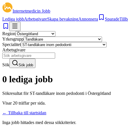
Internetmedicin Jobb
Lediga jobb
Arbetsgivare
Skapa bevakning
Annonsera
Sparade
Tillb
Region
Yrkesgrupp
Specialitet
Arbetsgivare
Sök
Sök jobb
0 lediga jobb
Sökresultat för
ST-tandläkare inom pedodonti i Östergötland
Visar
20
träffar per sida.
← Tillbaka till startsidan
Inga jobb hittades med dessa sökkriterier.