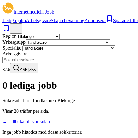
Internetmedicin Jobb
Lediga jobb
Arbetsgivare
Skapa bevakning
Annonsera
Sparade
Tillb
Region
Yrkesgrupp
Specialitet
Arbetsgivare
Sök
Sök jobb
0 lediga jobb
Sökresultat för
Tandläkare i Blekinge
Visar
20
träffar per sida.
← Tillbaka till startsidan
Inga jobb hittades med dessa sökkriterier.