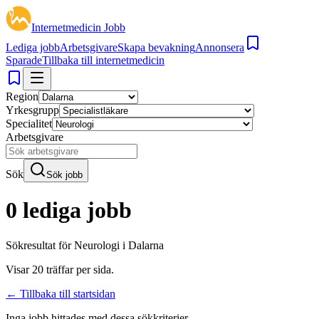
Internetmedicin Jobb
Lediga jobb
Arbetsgivare
Skapa bevakning
Annonsera
Sparade
Tillbaka till internetmedicin
Region
Yrkesgrupp
Specialitet
Arbetsgivare
Sök
Sök jobb
0 lediga jobb
Sökresultat för
Neurologi i Dalarna
Visar
20
träffar per sida.
← Tillbaka till startsidan
Inga jobb hittades med dessa sökkriterier.