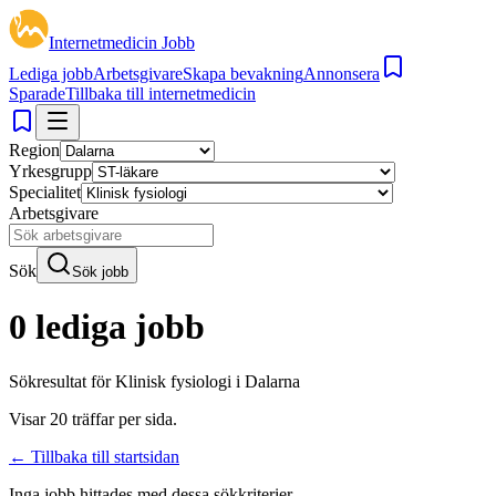
Internetmedicin Jobb
Lediga jobb
Arbetsgivare
Skapa bevakning
Annonsera
Sparade
Tillbaka till internetmedicin
Region
Yrkesgrupp
Specialitet
Arbetsgivare
Sök
Sök jobb
0 lediga jobb
Sökresultat för
Klinisk fysiologi i Dalarna
Visar
20
träffar per sida.
← Tillbaka till startsidan
Inga jobb hittades med dessa sökkriterier.