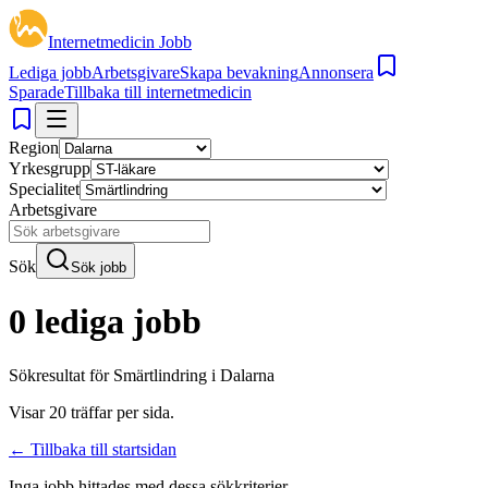
Internetmedicin Jobb
Lediga jobb
Arbetsgivare
Skapa bevakning
Annonsera
Sparade
Tillbaka till internetmedicin
Region
Yrkesgrupp
Specialitet
Arbetsgivare
Sök
Sök jobb
0 lediga jobb
Sökresultat för
Smärtlindring i Dalarna
Visar
20
träffar per sida.
← Tillbaka till startsidan
Inga jobb hittades med dessa sökkriterier.