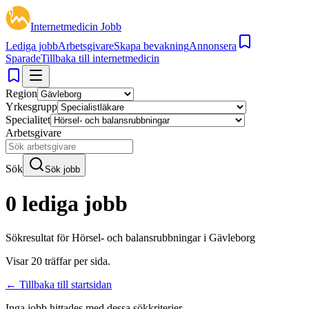
Internetmedicin Jobb
Lediga jobb
Arbetsgivare
Skapa bevakning
Annonsera
Sparade
Tillbaka till internetmedicin
Region
Yrkesgrupp
Specialitet
Arbetsgivare
Sök
Sök jobb
0 lediga jobb
Sökresultat för
Hörsel- och balansrubbningar i Gävleborg
Visar
20
träffar per sida.
← Tillbaka till startsidan
Inga jobb hittades med dessa sökkriterier.