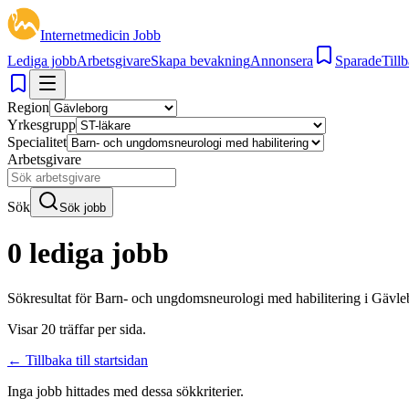
Internetmedicin Jobb
Lediga jobb
Arbetsgivare
Skapa bevakning
Annonsera
Sparade
Tillb
Region
Yrkesgrupp
Specialitet
Arbetsgivare
Sök
Sök jobb
0 lediga jobb
Sökresultat för
Barn- och ungdomsneurologi med habilitering i Gävle
Visar
20
träffar per sida.
← Tillbaka till startsidan
Inga jobb hittades med dessa sökkriterier.