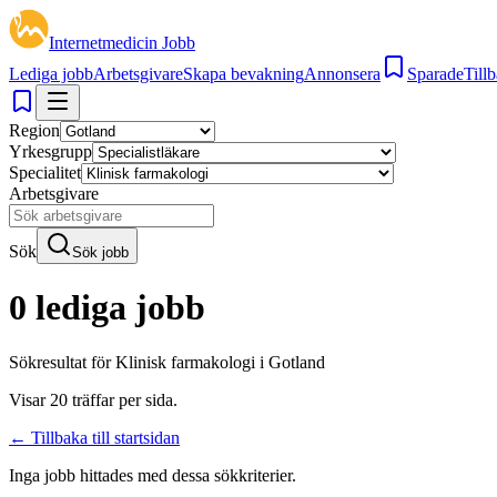
Internetmedicin Jobb
Lediga jobb
Arbetsgivare
Skapa bevakning
Annonsera
Sparade
Tillb
Region
Yrkesgrupp
Specialitet
Arbetsgivare
Sök
Sök jobb
0 lediga jobb
Sökresultat för
Klinisk farmakologi i Gotland
Visar
20
träffar per sida.
← Tillbaka till startsidan
Inga jobb hittades med dessa sökkriterier.