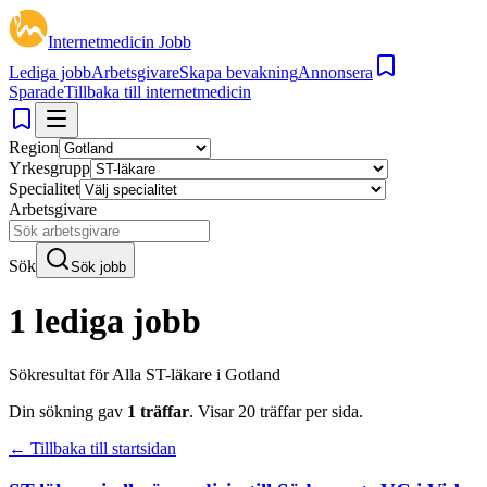
Internetmedicin Jobb
Lediga jobb
Arbetsgivare
Skapa bevakning
Annonsera
Sparade
Tillbaka till internetmedicin
Region
Yrkesgrupp
Specialitet
Arbetsgivare
Sök
Sök jobb
1 lediga jobb
Sökresultat för
Alla ST-läkare i Gotland
Din sökning gav
1
träffar
.
Visar
20
träffar per sida.
← Tillbaka till startsidan