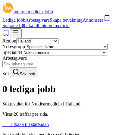
Internetmedicin Jobb
Lediga jobb
Arbetsgivare
Skapa bevakning
Annonsera
Sparade
Tillbaka till internetmedicin
Region
Yrkesgrupp
Specialitet
Arbetsgivare
Sök
Sök jobb
0 lediga jobb
Sökresultat för
Nuklearmedicin i Halland
Visar
20
träffar per sida.
← Tillbaka till startsidan
Inga jobb hittades med dessa sökkriterier.