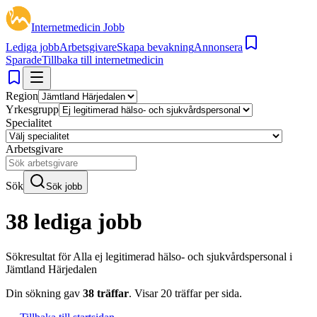
Internetmedicin Jobb
Lediga jobb
Arbetsgivare
Skapa bevakning
Annonsera
Sparade
Tillbaka till internetmedicin
Region
Yrkesgrupp
Specialitet
Arbetsgivare
Sök
Sök jobb
38 lediga jobb
Sökresultat för
Alla ej legitimerad hälso- och sjukvårdspersonal i
Jämtland Härjedalen
Din sökning gav
38
träffar
.
Visar
20
träffar per sida.