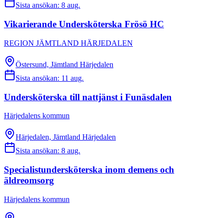
Sista ansökan:
8 aug.
Vikarierande Undersköterska Frösö HC
REGION JÄMTLAND HÄRJEDALEN
Östersund, Jämtland Härjedalen
Sista ansökan:
11 aug.
Undersköterska till nattjänst i Funäsdalen
Härjedalens kommun
Härjedalen, Jämtland Härjedalen
Sista ansökan:
8 aug.
Specialistundersköterska inom demens och
äldreomsorg
Härjedalens kommun