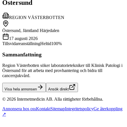
Östersund
REGION VÄSTERBOTTEN
Östersund, Jämtland Härjedalen
17 augusti 2026
Tillsvidareanställning
Heltid
100%
Sammanfattning
Region Västerbotten söker laboratorietekniker till Klinisk Patologi i
Östersund för att arbeta med provhantering och bidra till
cancersjukvård.
Visa hela annonsen
Ansök direkt
©
2026
Internetmedicin AB. Alla rättigheter förbehållna.
Annonsera hos oss
Kontakt
Sitemap
Integritetspolicy
Ge återkoppling
↗