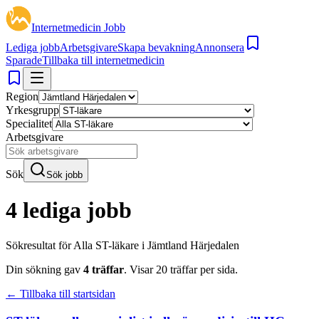
Internetmedicin Jobb
Lediga jobb
Arbetsgivare
Skapa bevakning
Annonsera
Sparade
Tillbaka till internetmedicin
Region
Yrkesgrupp
Specialitet
Arbetsgivare
Sök
Sök jobb
4 lediga jobb
Sökresultat för
Alla ST-läkare i Jämtland Härjedalen
Din sökning gav
4
träffar
.
Visar
20
träffar per sida.
← Tillbaka till startsidan