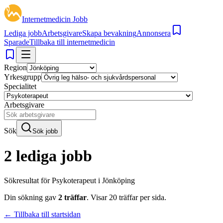
Internetmedicin Jobb
Lediga jobb
Arbetsgivare
Skapa bevakning
Annonsera
Sparade
Tillbaka till internetmedicin
Region
Yrkesgrupp
Specialitet
Arbetsgivare
Sök
Sök jobb
2 lediga jobb
Sökresultat för
Psykoterapeut i Jönköping
Din sökning gav
2
träffar
.
Visar
20
träffar per sida.
← Tillbaka till startsidan