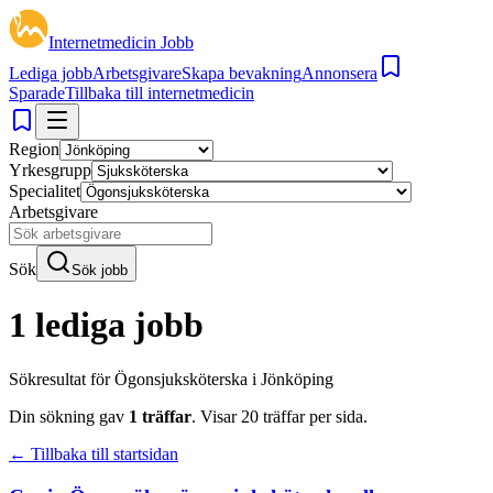
Internetmedicin Jobb
Lediga jobb
Arbetsgivare
Skapa bevakning
Annonsera
Sparade
Tillbaka till internetmedicin
Region
Yrkesgrupp
Specialitet
Arbetsgivare
Sök
Sök jobb
1 lediga jobb
Sökresultat för
Ögonsjuksköterska i Jönköping
Din sökning gav
1
träffar
.
Visar
20
träffar per sida.
← Tillbaka till startsidan