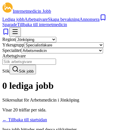
Internetmedicin Jobb
Lediga jobb
Arbetsgivare
Skapa bevakning
Annonsera
Sparade
Tillbaka till internetmedicin
Region
Yrkesgrupp
Specialitet
Arbetsgivare
Sök
Sök jobb
0 lediga jobb
Sökresultat för
Arbetsmedicin i Jönköping
Visar
20
träffar per sida.
← Tillbaka till startsidan
Inga jobb hittades med dessa sökkriterier.