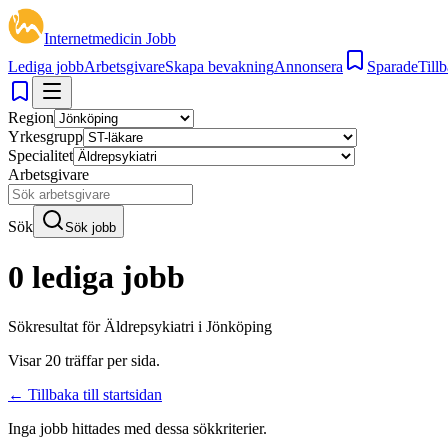
Internetmedicin Jobb
Lediga jobb
Arbetsgivare
Skapa bevakning
Annonsera
Sparade
Tillb
Region
Yrkesgrupp
Specialitet
Arbetsgivare
Sök
Sök jobb
0 lediga jobb
Sökresultat för
Äldrepsykiatri i Jönköping
Visar
20
träffar per sida.
← Tillbaka till startsidan
Inga jobb hittades med dessa sökkriterier.