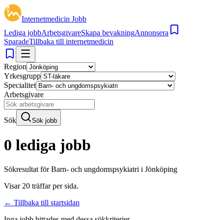
Internetmedicin Jobb
Lediga jobb
Arbetsgivare
Skapa bevakning
Annonsera
Sparade
Tillbaka till internetmedicin
Region
Yrkesgrupp
Specialitet
Arbetsgivare
Sök
Sök jobb
0 lediga jobb
Sökresultat för
Barn- och ungdomspsykiatri i Jönköping
Visar
20
träffar per sida.
← Tillbaka till startsidan
Inga jobb hittades med dessa sökkriterier.