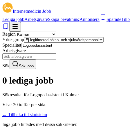
Internetmedicin Jobb
Lediga jobb
Arbetsgivare
Skapa bevakning
Annonsera
Sparade
Tillb
Region
Yrkesgrupp
Specialitet
Arbetsgivare
Sök
Sök jobb
0 lediga jobb
Sökresultat för
Logopedassistent i Kalmar
Visar
20
träffar per sida.
← Tillbaka till startsidan
Inga jobb hittades med dessa sökkriterier.