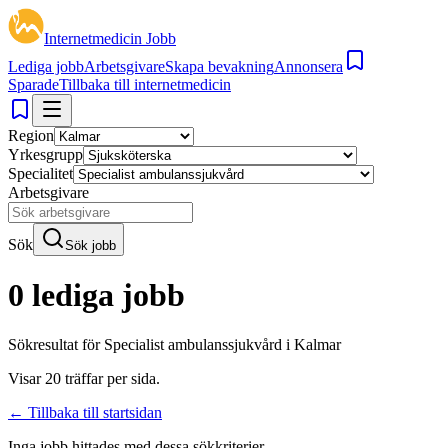
Internetmedicin Jobb
Lediga jobb
Arbetsgivare
Skapa bevakning
Annonsera
Sparade
Tillbaka till internetmedicin
Region
Yrkesgrupp
Specialitet
Arbetsgivare
Sök
Sök jobb
0 lediga jobb
Sökresultat för
Specialist ambulanssjukvård i Kalmar
Visar
20
träffar per sida.
← Tillbaka till startsidan
Inga jobb hittades med dessa sökkriterier.