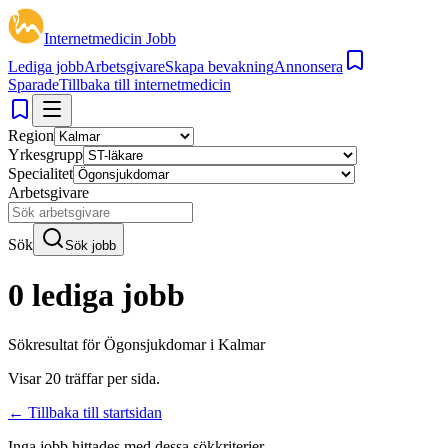
Internetmedicin Jobb
Lediga jobb
Arbetsgivare
Skapa bevakning
Annonsera
Sparade
Tillbaka till internetmedicin
Region
Yrkesgrupp
Specialitet
Arbetsgivare
Sök
Sök jobb
0 lediga jobb
Sökresultat för
Ögonsjukdomar i Kalmar
Visar
20
träffar per sida.
← Tillbaka till startsidan
Inga jobb hittades med dessa sökkriterier.