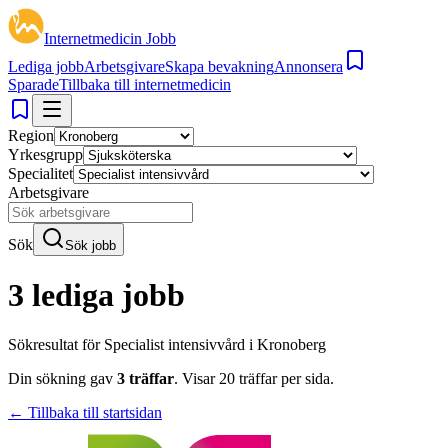
Internetmedicin Jobb
Lediga jobb
Arbetsgivare
Skapa bevakning
Annonsera
Sparade
Tillbaka till internetmedicin
Region
Yrkesgrupp
Specialitet
Arbetsgivare
Sök
Sök jobb
3 lediga jobb
Sökresultat för
Specialist intensivvård i Kronoberg
Din sökning gav
3
träffar
.
Visar
20
träffar per sida.
← Tillbaka till startsidan