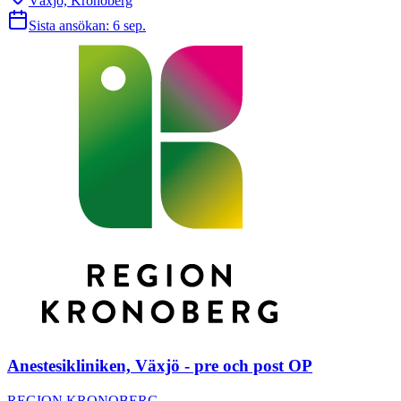
Växjö, Kronoberg
Sista ansökan:
6 sep.
Anestesikliniken, Växjö - pre och post OP
REGION KRONOBERG