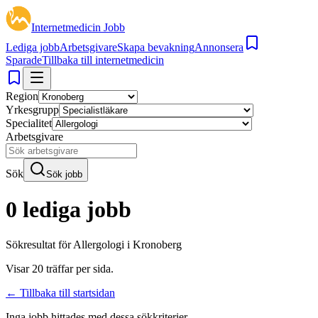
Internetmedicin Jobb
Lediga jobb
Arbetsgivare
Skapa bevakning
Annonsera
Sparade
Tillbaka till internetmedicin
Region
Yrkesgrupp
Specialitet
Arbetsgivare
Sök
Sök jobb
0 lediga jobb
Sökresultat för
Allergologi i Kronoberg
Visar
20
träffar per sida.
← Tillbaka till startsidan
Inga jobb hittades med dessa sökkriterier.