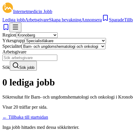
Internetmedicin Jobb
Lediga jobb
Arbetsgivare
Skapa bevakning
Annonsera
Sparade
Tillb
Region
Yrkesgrupp
Specialitet
Arbetsgivare
Sök
Sök jobb
0 lediga jobb
Sökresultat för
Barn- och ungdomshematologi och onkologi i Kronob
Visar
20
träffar per sida.
← Tillbaka till startsidan
Inga jobb hittades med dessa sökkriterier.