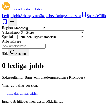
Internetmedicin Jobb
Lediga jobb
Arbetsgivare
Skapa bevakning
Annonsera
Sparade
Tillb
Region
Yrkesgrupp
Specialitet
Arbetsgivare
Sök
Sök jobb
0 lediga jobb
Sökresultat för
Barn- och ungdomsmedicin i Kronoberg
Visar
20
träffar per sida.
← Tillbaka till startsidan
Inga jobb hittades med dessa sökkriterier.