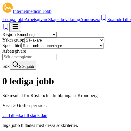
Internetmedicin Jobb
Lediga jobb
Arbetsgivare
Skapa bevakning
Annonsera
Sparade
Tillb
Region
Yrkesgrupp
Specialitet
Arbetsgivare
Sök
Sök jobb
0 lediga jobb
Sökresultat för
Röst- och talrubbningar i Kronoberg
Visar
20
träffar per sida.
← Tillbaka till startsidan
Inga jobb hittades med dessa sökkriterier.