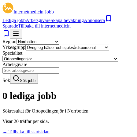
Internetmedicin Jobb
Lediga jobb
Arbetsgivare
Skapa bevakning
Annonsera
Sparade
Tillbaka till internetmedicin
Region
Yrkesgrupp
Specialitet
Arbetsgivare
Sök
Sök jobb
0 lediga jobb
Sökresultat för
Ortopedingenjör i Norrbotten
Visar
20
träffar per sida.
← Tillbaka till startsidan