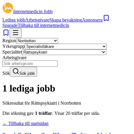
Internetmedicin Jobb
Lediga jobb
Arbetsgivare
Skapa bevakning
Annonsera
Sparade
Tillbaka till internetmedicin
Region
Yrkesgrupp
Specialitet
Arbetsgivare
Sök
Sök jobb
1 lediga jobb
Sökresultat för
Rättspsykiatri i Norrbotten
Din sökning gav
1
träffar
.
Visar
20
träffar per sida.
← Tillbaka till startsidan