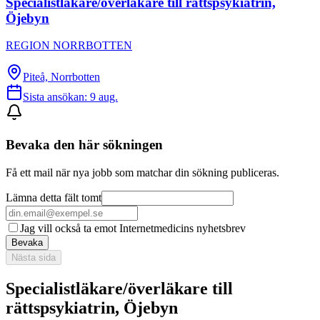
Specialistläkare/överläkare till rättspsykiatrin,
Öjebyn
REGION NORRBOTTEN
Piteå, Norrbotten
Sista ansökan:
9 aug.
Bevaka den här sökningen
Få ett mail när nya jobb som matchar din sökning publiceras.
Lämna detta fält tomt
Jag vill också ta emot Internetmedicins nyhetsbrev
Bevaka
Nästa sida
Specialistläkare/överläkare till
rättspsykiatrin, Öjebyn