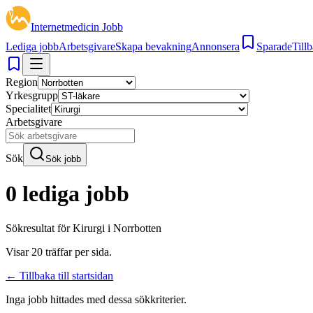
Internetmedicin Jobb
Lediga jobb
Arbetsgivare
Skapa bevakning
Annonsera
Sparade
Tillb
Region
Yrkesgrupp
Specialitet
Arbetsgivare
Sök
Sök jobb
0 lediga jobb
Sökresultat för
Kirurgi i Norrbotten
Visar
20
träffar per sida.
← Tillbaka till startsidan
Inga jobb hittades med dessa sökkriterier.