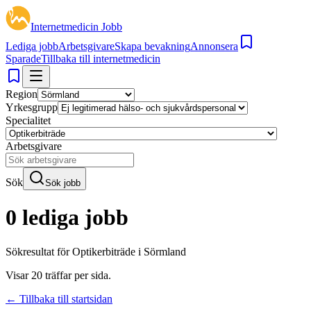
Internetmedicin Jobb
Lediga jobb
Arbetsgivare
Skapa bevakning
Annonsera
Sparade
Tillbaka till internetmedicin
Region
Yrkesgrupp
Specialitet
Arbetsgivare
Sök
Sök jobb
0 lediga jobb
Sökresultat för
Optikerbiträde i Sörmland
Visar
20
träffar per sida.
← Tillbaka till startsidan