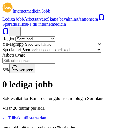
Internetmedicin Jobb
Lediga jobb
Arbetsgivare
Skapa bevakning
Annonsera
Sparade
Tillbaka till internetmedicin
Region
Yrkesgrupp
Specialitet
Arbetsgivare
Sök
Sök jobb
0 lediga jobb
Sökresultat för
Barn- och ungdomskardiologi i Sörmland
Visar
20
träffar per sida.
← Tillbaka till startsidan
Inga jobb hittades med dessa sökkriterier.