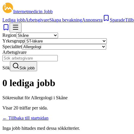
Internetmedicin Jobb
Lediga jobb
Arbetsgivare
Skapa bevakning
Annonsera
Sparade
Tillb
Region
Yrkesgrupp
Specialitet
Arbetsgivare
Sök
Sök jobb
0 lediga jobb
Sökresultat för
Allergologi i Skåne
Visar
20
träffar per sida.
← Tillbaka till startsidan
Inga jobb hittades med dessa sökkriterier.