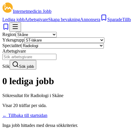
Internetmedicin Jobb
Lediga jobb
Arbetsgivare
Skapa bevakning
Annonsera
Sparade
Tillb
Region
Yrkesgrupp
Specialitet
Arbetsgivare
Sök
Sök jobb
0 lediga jobb
Sökresultat för
Radiologi i Skåne
Visar
20
träffar per sida.
← Tillbaka till startsidan
Inga jobb hittades med dessa sökkriterier.