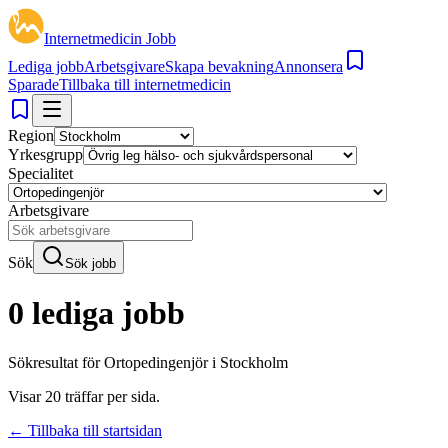
Internetmedicin Jobb
Lediga jobb
Arbetsgivare
Skapa bevakning
Annonsera
Sparade
Tillbaka till internetmedicin
Region
Yrkesgrupp
Specialitet
Arbetsgivare
Sök
Sök jobb
0 lediga jobb
Sökresultat för
Ortopedingenjör i Stockholm
Visar
20
träffar per sida.
← Tillbaka till startsidan