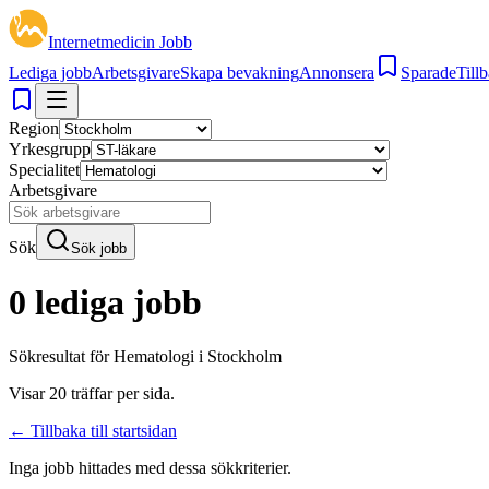
Internetmedicin Jobb
Lediga jobb
Arbetsgivare
Skapa bevakning
Annonsera
Sparade
Tillb
Region
Yrkesgrupp
Specialitet
Arbetsgivare
Sök
Sök jobb
0 lediga jobb
Sökresultat för
Hematologi i Stockholm
Visar
20
träffar per sida.
← Tillbaka till startsidan
Inga jobb hittades med dessa sökkriterier.