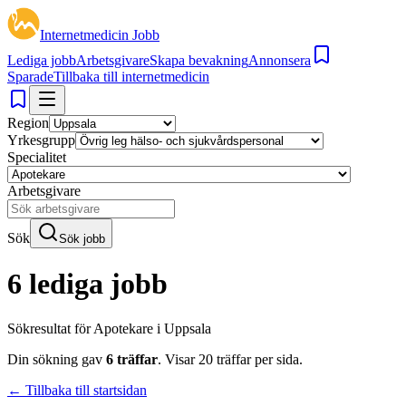
Internetmedicin Jobb
Lediga jobb
Arbetsgivare
Skapa bevakning
Annonsera
Sparade
Tillbaka till internetmedicin
Region
Yrkesgrupp
Specialitet
Arbetsgivare
Sök
Sök jobb
6 lediga jobb
Sökresultat för
Apotekare i Uppsala
Din sökning gav
6
träffar
.
Visar
20
träffar per sida.
← Tillbaka till startsidan