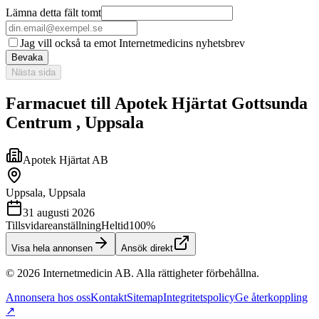
Lämna detta fält tomt
Jag vill också ta emot Internetmedicins nyhetsbrev
Bevaka
Nästa sida
Farmacuet till Apotek Hjärtat Gottsunda
Centrum , Uppsala
Apotek Hjärtat AB
Uppsala, Uppsala
31 augusti 2026
Tillsvidareanställning
Heltid
100%
Visa hela annonsen
Ansök direkt
©
2026
Internetmedicin AB. Alla rättigheter förbehållna.
Annonsera hos oss
Kontakt
Sitemap
Integritetspolicy
Ge återkoppling
↗