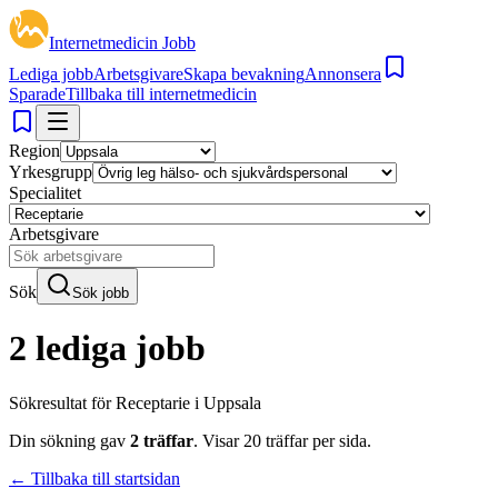
Internetmedicin Jobb
Lediga jobb
Arbetsgivare
Skapa bevakning
Annonsera
Sparade
Tillbaka till internetmedicin
Region
Yrkesgrupp
Specialitet
Arbetsgivare
Sök
Sök jobb
2 lediga jobb
Sökresultat för
Receptarie i Uppsala
Din sökning gav
2
träffar
.
Visar
20
träffar per sida.
← Tillbaka till startsidan