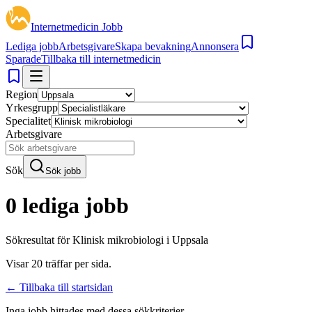
Internetmedicin Jobb
Lediga jobb
Arbetsgivare
Skapa bevakning
Annonsera
Sparade
Tillbaka till internetmedicin
Region
Yrkesgrupp
Specialitet
Arbetsgivare
Sök
Sök jobb
0 lediga jobb
Sökresultat för
Klinisk mikrobiologi i Uppsala
Visar
20
träffar per sida.
← Tillbaka till startsidan
Inga jobb hittades med dessa sökkriterier.