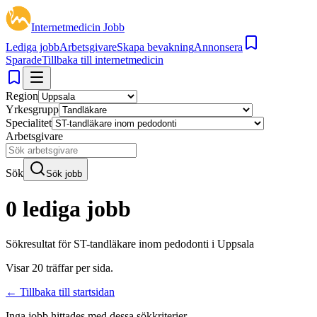
Internetmedicin Jobb
Lediga jobb
Arbetsgivare
Skapa bevakning
Annonsera
Sparade
Tillbaka till internetmedicin
Region
Yrkesgrupp
Specialitet
Arbetsgivare
Sök
Sök jobb
0 lediga jobb
Sökresultat för
ST-tandläkare inom pedodonti i Uppsala
Visar
20
träffar per sida.
← Tillbaka till startsidan
Inga jobb hittades med dessa sökkriterier.