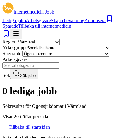
Internetmedicin Jobb
Lediga jobb
Arbetsgivare
Skapa bevakning
Annonsera
Sparade
Tillbaka till internetmedicin
Region
Yrkesgrupp
Specialitet
Arbetsgivare
Sök
Sök jobb
0 lediga jobb
Sökresultat för
Ögonsjukdomar i Värmland
Visar
20
träffar per sida.
← Tillbaka till startsidan
Inga jobb hittades med dessa sökkriterier.