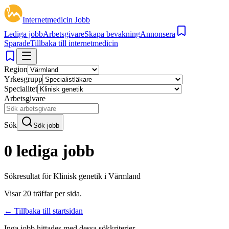
Internetmedicin Jobb
Lediga jobb
Arbetsgivare
Skapa bevakning
Annonsera
Sparade
Tillbaka till internetmedicin
Region
Yrkesgrupp
Specialitet
Arbetsgivare
Sök
Sök jobb
0 lediga jobb
Sökresultat för
Klinisk genetik i Värmland
Visar
20
träffar per sida.
← Tillbaka till startsidan
Inga jobb hittades med dessa sökkriterier.