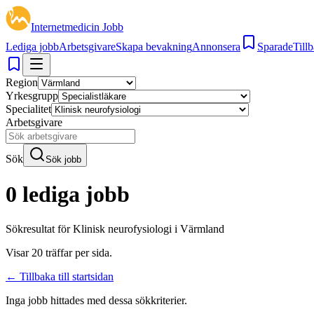
Internetmedicin Jobb
Lediga jobb
Arbetsgivare
Skapa bevakning
Annonsera
Sparade
Tillb
Region
Yrkesgrupp
Specialitet
Arbetsgivare
Sök
Sök jobb
0 lediga jobb
Sökresultat för
Klinisk neurofysiologi i Värmland
Visar
20
träffar per sida.
← Tillbaka till startsidan
Inga jobb hittades med dessa sökkriterier.