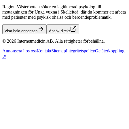
Region Västerbotten söker en legitimerad psykolog till
mottagningen för Unga vuxna i Skellefteå, där du kommer att arbeta
med patienter med psykisk ohälsa och beroendeproblematik.
Visa hela annonsen
Ansök direkt
©
2026
Internetmedicin AB. Alla rättigheter förbehållna.
Annonsera hos oss
Kontakt
Sitemap
Integritetspolicy
Ge återkoppling
↗