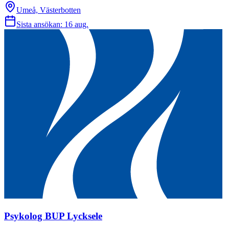
Umeå, Västerbotten
Sista ansökan:
16 aug.
Psykolog BUP Lycksele