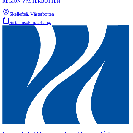
REGION VÄSTERBOTTEN
Skellefteå, Västerbotten
Sista ansökan:
23 aug.