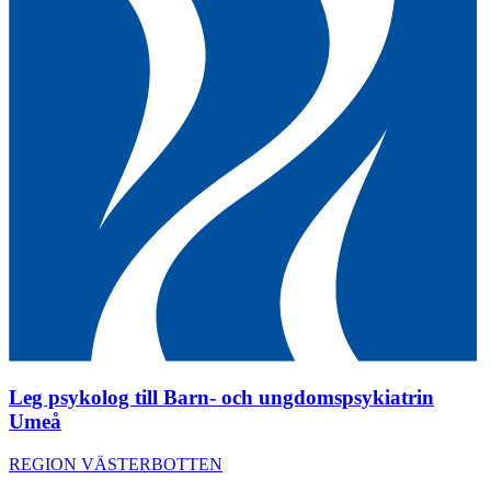
Leg psykolog till Barn- och ungdomspsykiatrin
Umeå
REGION VÄSTERBOTTEN