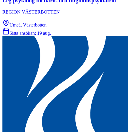
Leg psykolog till barn- och ungdomspsykiatrin
REGION VÄSTERBOTTEN
Umeå, Västerbotten
Sista ansökan:
19 aug.