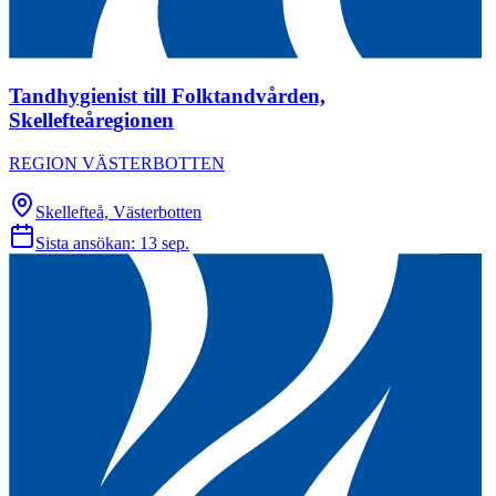
Tandhygienist till Folktandvården,
Skellefteåregionen
REGION VÄSTERBOTTEN
Skellefteå, Västerbotten
Sista ansökan:
13 sep.