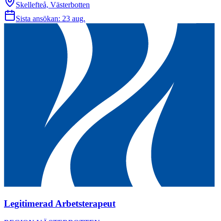
Skellefteå, Västerbotten
Sista ansökan:
23 aug.
Legitimerad Arbetsterapeut