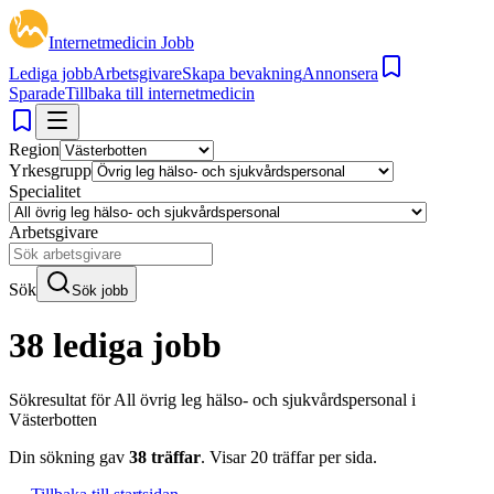
Internetmedicin Jobb
Lediga jobb
Arbetsgivare
Skapa bevakning
Annonsera
Sparade
Tillbaka till internetmedicin
Region
Yrkesgrupp
Specialitet
Arbetsgivare
Sök
Sök jobb
38 lediga jobb
Sökresultat för
All övrig leg hälso- och sjukvårdspersonal i
Västerbotten
Din sökning gav
38
träffar
.
Visar
20
träffar per sida.