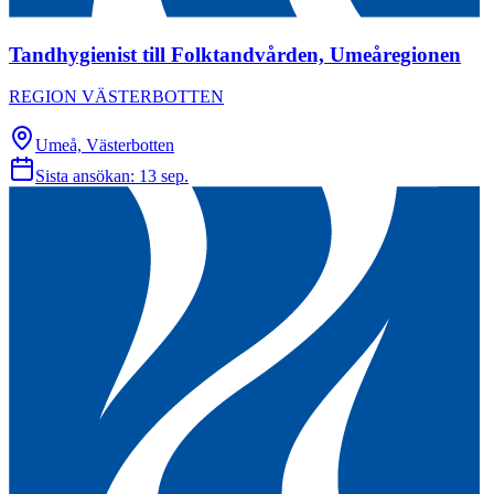
Tandhygienist till Folktandvården, Umeåregionen
REGION VÄSTERBOTTEN
Umeå, Västerbotten
Sista ansökan:
13 sep.