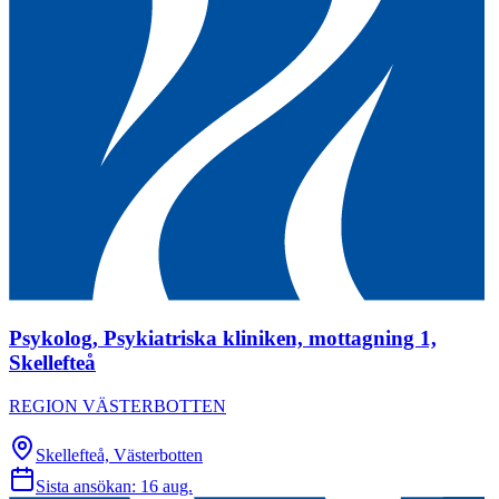
Psykolog, Psykiatriska kliniken, mottagning 1,
Skellefteå
REGION VÄSTERBOTTEN
Skellefteå, Västerbotten
Sista ansökan:
16 aug.