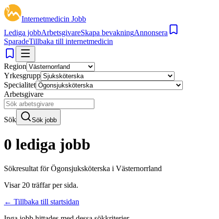
Internetmedicin Jobb
Lediga jobb
Arbetsgivare
Skapa bevakning
Annonsera
Sparade
Tillbaka till internetmedicin
Region
Yrkesgrupp
Specialitet
Arbetsgivare
Sök
Sök jobb
0 lediga jobb
Sökresultat för
Ögonsjuksköterska i Västernorrland
Visar
20
träffar per sida.
← Tillbaka till startsidan
Inga jobb hittades med dessa sökkriterier.