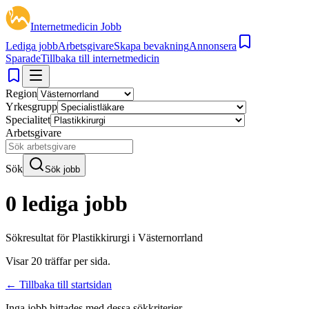
Internetmedicin Jobb
Lediga jobb
Arbetsgivare
Skapa bevakning
Annonsera
Sparade
Tillbaka till internetmedicin
Region
Yrkesgrupp
Specialitet
Arbetsgivare
Sök
Sök jobb
0 lediga jobb
Sökresultat för
Plastikkirurgi i Västernorrland
Visar
20
träffar per sida.
← Tillbaka till startsidan
Inga jobb hittades med dessa sökkriterier.